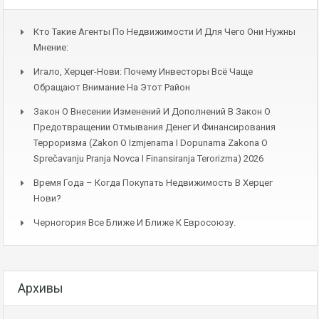
Кто Такие Агенты По Недвижимости И Для Чего Они Нужны
Мнение:
Игало, Херцег-Нови: Почему Инвесторы Всё Чаще
Обращают Внимание На Этот Район
Закон О Внесении Изменений И Дополнений В Закон О
Предотвращении Отмывания Денег И Финансирования
Терроризма (Zakon O Izmjenama I Dopunama Zakona O
Sprečavanju Pranja Novca I Finansiranja Terorizma) 2026
Время Года – Когда Покупать Недвижимость В Херцег
Нови?
Черногория Все Ближе И Ближе К Евросоюзу.
Архивы