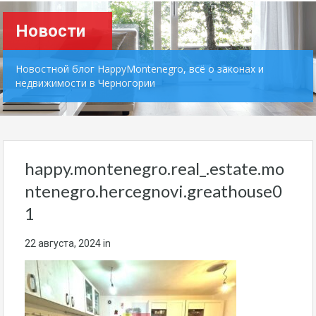
Новости
Новостной блог HappyMontenegro, всё о законах и
недвижимости в Черногории
happy.montenegro.real_.estate.mo
ntenegro.hercegnovi.greathouse0
1
22 августа, 2024
in