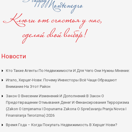
Новости
Кто Такие Агенты По Недвижимости И Для Чего Они Нужны Мнение:
Игало, Херцег-Нови: Почему Инвесторы Всё Чаще Обращают
Внимание На Этот Район
Закон О Внесении Изменений И Дополнений В Закон О
Предотвращении Отмывания Денег И Финансирования Терроризма
(Zakon O Izmjenama I Dopunama Zakona O Sprečavanju Pranja Novca I
Finansiranja Terorizma) 2026
Время Года – Когда Покупать Недвижимость В Херцег Нови?