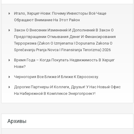
Игало, Херцег-Нови: Почему Инвесторы Всё Чаще
Обращают Внимание На Этот Район
Закон О Внесении Изменений И Дополнений В Закон О
Предотвращении Отмывания Денег И Финансирования
Терроризма (Zakon O Izmjenama I Dopunama Zakona O
Sprečavanju Pranja Novca I Finansiranja Terorizma) 2026
Время Года – Когда Покупать Недвижимость В Херцег
Нови?
Черногория Все Ближе И Ближе К Евросоюзу.
Дорогие Партнеры И Коллеги, Друзья! У Нас Новый Офис
На Набережной В Комплексе Энергопроект!
Архивы