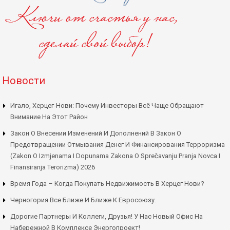
Новости
Игало, Херцег-Нови: Почему Инвесторы Всё Чаще Обращают
Внимание На Этот Район
Закон О Внесении Изменений И Дополнений В Закон О
Предотвращении Отмывания Денег И Финансирования Терроризма
(Zakon O Izmjenama I Dopunama Zakona O Sprečavanju Pranja Novca I
Finansiranja Terorizma) 2026
Время Года – Когда Покупать Недвижимость В Херцег Нови?
Черногория Все Ближе И Ближе К Евросоюзу.
Дорогие Партнеры И Коллеги, Друзья! У Нас Новый Офис На
Набережной В Комплексе Энергопроект!