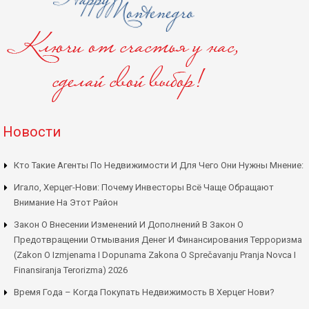
Новости
Кто Такие Агенты По Недвижимости И Для Чего Они Нужны Мнение:
Игало, Херцег-Нови: Почему Инвесторы Всё Чаще Обращают
Внимание На Этот Район
Закон О Внесении Изменений И Дополнений В Закон О
Предотвращении Отмывания Денег И Финансирования Терроризма
(Zakon O Izmjenama I Dopunama Zakona O Sprečavanju Pranja Novca I
Finansiranja Terorizma) 2026
Время Года – Когда Покупать Недвижимость В Херцег Нови?