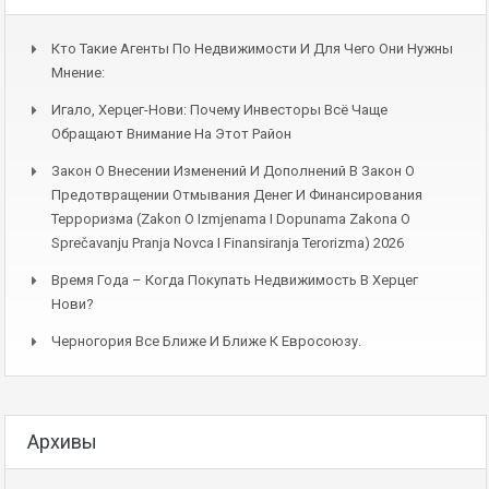
Кто Такие Агенты По Недвижимости И Для Чего Они Нужны
Мнение:
Игало, Херцег-Нови: Почему Инвесторы Всё Чаще
Обращают Внимание На Этот Район
Закон О Внесении Изменений И Дополнений В Закон О
Предотвращении Отмывания Денег И Финансирования
Терроризма (Zakon O Izmjenama I Dopunama Zakona O
Sprečavanju Pranja Novca I Finansiranja Terorizma) 2026
Время Года – Когда Покупать Недвижимость В Херцег
Нови?
Черногория Все Ближе И Ближе К Евросоюзу.
Архивы