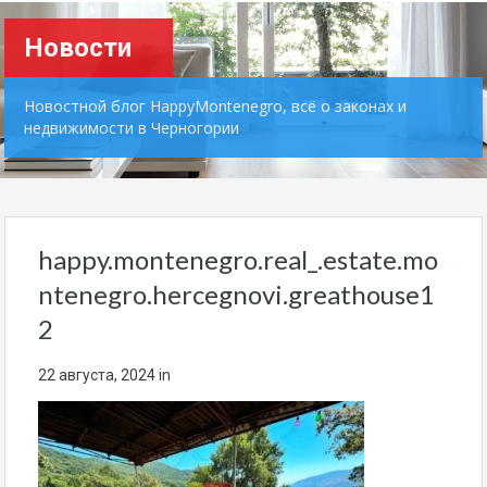
Новости
Новостной блог HappyMontenegro, всё о законах и
недвижимости в Черногории
happy.montenegro.real_.estate.mo
ntenegro.hercegnovi.greathouse1
2
22 августа, 2024
in