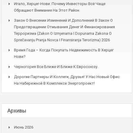
Игало, Херцег-Нови: Почему Инвесторы Всё Чаще
Обращают Внимание На Этот Район
Закон О Внесении Изменений И Дополнений В Закон О
Предотвращении Отмывания Денег И Финансирования
Терроризма (Zakon O Izmjenama I Dopunama Zakona O
Sprečavanju Pranja Novca I Finansiranja Terorizma) 2026
Время Года – Когда Покупать Недвижимость В Херцег
Нови?
Черногория Все Ближе И Ближе К Евросоюзу.
Дорогие Партнеры И Коллеги, Друзья! У Нас Новый Офис
На Набережной В Комплексе Энергопроект!
Архивы
Июнь 2026