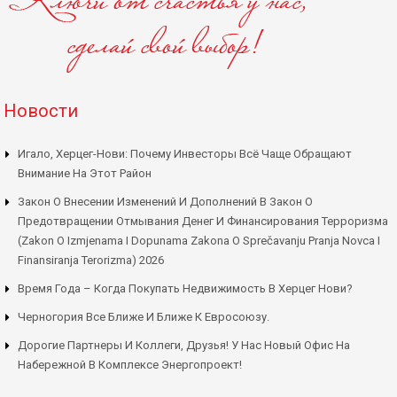
Новости
Игало, Херцег-Нови: Почему Инвесторы Всё Чаще Обращают
Внимание На Этот Район
Закон О Внесении Изменений И Дополнений В Закон О
Предотвращении Отмывания Денег И Финансирования Терроризма
(Zakon O Izmjenama I Dopunama Zakona O Sprečavanju Pranja Novca I
Finansiranja Terorizma) 2026
Время Года – Когда Покупать Недвижимость В Херцег Нови?
Черногория Все Ближе И Ближе К Евросоюзу.
Дорогие Партнеры И Коллеги, Друзья! У Нас Новый Офис На
Набережной В Комплексе Энергопроект!