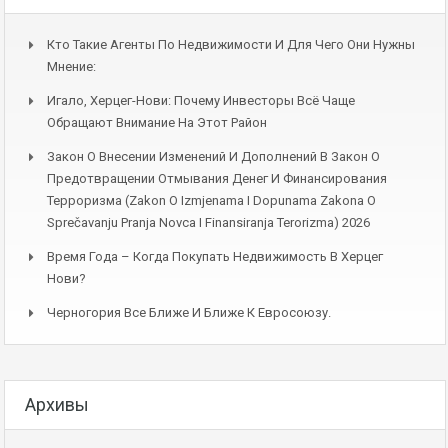
Кто Такие Агенты По Недвижимости И Для Чего Они Нужны
Мнение:
Игало, Херцег-Нови: Почему Инвесторы Всё Чаще
Обращают Внимание На Этот Район
Закон О Внесении Изменений И Дополнений В Закон О
Предотвращении Отмывания Денег И Финансирования
Терроризма (Zakon O Izmjenama I Dopunama Zakona O
Sprečavanju Pranja Novca I Finansiranja Terorizma) 2026
Время Года – Когда Покупать Недвижимость В Херцег
Нови?
Черногория Все Ближе И Ближе К Евросоюзу.
Архивы