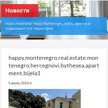
Новости
Новостной блог HappyMontenegro, всё о законах и
недвижимости в Черногории
happy.montenegro.real.estate.mon
tenegro.hercegnovi.bythesea.apart
ment.bijela1
5 июля, 2024
in