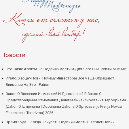
Новости
Кто Такие Агенты По Недвижимости И Для Чего Они Нужны Мнение:
Игало, Херцег-Нови: Почему Инвесторы Всё Чаще Обращают
Внимание На Этот Район
Закон О Внесении Изменений И Дополнений В Закон О
Предотвращении Отмывания Денег И Финансирования Терроризма
(Zakon O Izmjenama I Dopunama Zakona O Sprečavanju Pranja Novca I
Finansiranja Terorizma) 2026
Время Года – Когда Покупать Недвижимость В Херцег Нови?