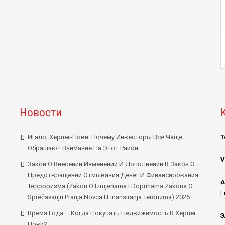
Новости
Игало, Херцег-Нови: Почему Инвесторы Всё Чаще
Т
Обращают Внимание На Этот Район
V
Закон О Внесении Изменений И Дополнений В Закон О
Предотвращении Отмывания Денег И Финансирования
А
Терроризма (Zakon O Izmjenama I Dopunama Zakona O
E
Sprečavanju Pranja Novca I Finansiranja Terorizma) 2026
Время Года – Когда Покупать Недвижимость В Херцег
Э
Нови?