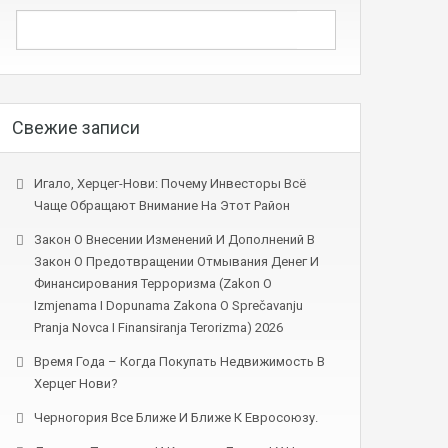
Свежие записи
Игало, Херцег-Нови: Почему Инвесторы Всё
Чаще Обращают Внимание На Этот Район
Закон О Внесении Изменений И Дополнений В
Закон О Предотвращении Отмывания Денег И
Финансирования Терроризма (Zakon O
Izmjenama I Dopunama Zakona O Sprečavanju
Pranja Novca I Finansiranja Terorizma) 2026
Время Года – Когда Покупать Недвижимость В
Херцег Нови?
Черногория Все Ближе И Ближе К Евросоюзу.