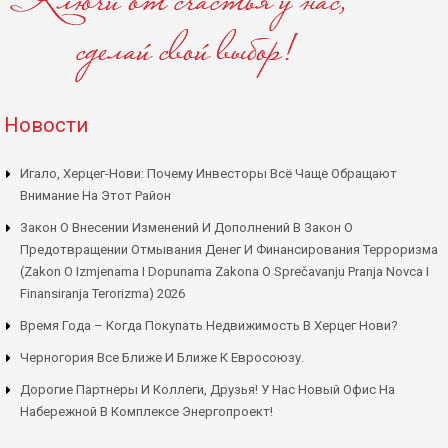
Новости
Игало, Херцег-Нови: Почему Инвесторы Всё Чаще Обращают
Внимание На Этот Район
Закон О Внесении Изменений И Дополнений В Закон О
Предотвращении Отмывания Денег И Финансирования Терроризма
(Zakon O Izmjenama I Dopunama Zakona O Sprečavanju Pranja Novca I
Finansiranja Terorizma) 2026
Время Года – Когда Покупать Недвижимость В Херцег Нови?
Черногория Все Ближе И Ближе К Евросоюзу.
Дорогие Партнеры И Коллеги, Друзья! У Нас Новый Офис На
Набережной В Комплексе Энергопроект!