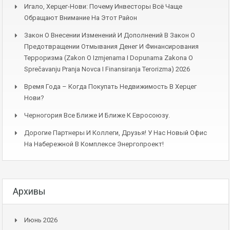
Игало, Херцег-Нови: Почему Инвесторы Всё Чаще
Обращают Внимание На Этот Район
Закон О Внесении Изменений И Дополнений В Закон О
Предотвращении Отмывания Денег И Финансирования
Терроризма (Zakon O Izmjenama I Dopunama Zakona O
Sprečavanju Pranja Novca I Finansiranja Terorizma) 2026
Время Года – Когда Покупать Недвижимость В Херцег
Нови?
Черногория Все Ближе И Ближе К Евросоюзу.
Дорогие Партнеры И Коллеги, Друзья! У Нас Новый Офис
На Набережной В Комплексе Энергопроект!
Архивы
Июнь 2026