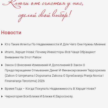
Новости
Кто Такие Агенты По Недвижимости И Для Чего Они Нужны Мнение:
Игало, Херцег-Нови: Почему Инвесторы Всё Чаще Обращают
Внимание На Этот Район
Закон О Внесении Изменений И Дополнений В Закон О
Предотвращении Отмывания Денег И Финансирования Терроризма
(Zakon O Izmjenama I Dopunama Zakona O Sprečavanju Pranja Novca I
Finansiranja Terorizma) 2026
Время Года – Когда Покупать Недвижимость В Херцег Нови?
Черногория Все Ближе И Ближе К Евросоюзу.