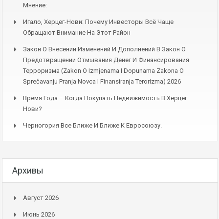
Мнение:
Игало, Херцег-Нови: Почему Инвесторы Всё Чаще
Обращают Внимание На Этот Район
Закон О Внесении Изменений И Дополнений В Закон О
Предотвращении Отмывания Денег И Финансирования
Терроризма (Zakon O Izmjenama I Dopunama Zakona O
Sprečavanju Pranja Novca I Finansiranja Terorizma) 2026
Время Года – Когда Покупать Недвижимость В Херцег
Нови?
Черногория Все Ближе И Ближе К Евросоюзу.
Архивы
Август 2026
Июнь 2026