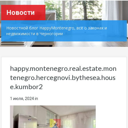
Новости
Новостной блог HappyMontenegro, всё о законах и
недвижимости в Черногории
happy.montenegro.real.estate.mon
tenegro.hercegnovi.bythesea.hous
e.kumbor2
1 июля, 2024
in