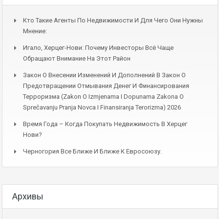
Кто Такие Агенты По Недвижимости И Для Чего Они Нужны
Мнение:
Игало, Херцег-Нови: Почему Инвесторы Всё Чаще
Обращают Внимание На Этот Район
Закон О Внесении Изменений И Дополнений В Закон О
Предотвращении Отмывания Денег И Финансирования
Терроризма (Zakon O Izmjenama I Dopunama Zakona O
Sprečavanju Pranja Novca I Finansiranja Terorizma) 2026
Время Года – Когда Покупать Недвижимость В Херцег
Нови?
Черногория Все Ближе И Ближе К Евросоюзу.
Архивы