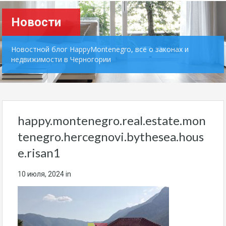
Новости
Новостной блог HappyMontenegro, всё о законах и
недвижимости в Черногории
happy.montenegro.real.estate.mon
tenegro.hercegnovi.bythesea.hous
e.risan1
10 июля, 2024
in