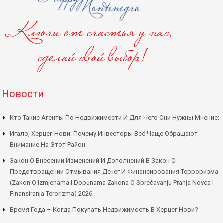
Новости
Кто Такие Агенты По Недвижимости И Для Чего Они Нужны Мнение:
Игало, Херцег-Нови: Почему Инвесторы Всё Чаще Обращают
Внимание На Этот Район
Закон О Внесении Изменений И Дополнений В Закон О
Предотвращении Отмывания Денег И Финансирования Терроризма
(Zakon O Izmjenama I Dopunama Zakona O Sprečavanju Pranja Novca I
Finansiranja Terorizma) 2026
Время Года – Когда Покупать Недвижимость В Херцег Нови?