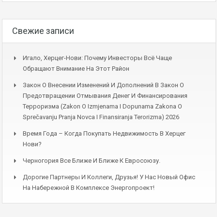
Свежие записи
Игало, Херцег-Нови: Почему Инвесторы Всё Чаще
Обращают Внимание На Этот Район
Закон О Внесении Изменений И Дополнений В Закон О
Предотвращении Отмывания Денег И Финансирования
Терроризма (Zakon O Izmjenama I Dopunama Zakona O
Sprečavanju Pranja Novca I Finansiranja Terorizma) 2026
Время Года – Когда Покупать Недвижимость В Херцег
Нови?
Черногория Все Ближе И Ближе К Евросоюзу.
Дорогие Партнеры И Коллеги, Друзья! У Нас Новый Офис
На Набережной В Комплексе Энергопроект!