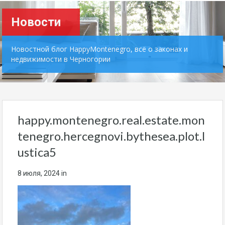
Новости
Новостной блог HappyMontenegro, всё о законах и
недвижимости в Черногории
happy.montenegro.real.estate.mon
tenegro.hercegnovi.bythesea.plot.l
ustica5
8 июля, 2024
in