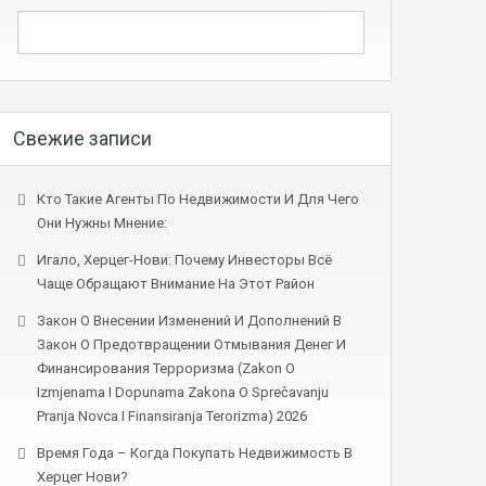
Свежие записи
Кто Такие Агенты По Недвижимости И Для Чего
Они Нужны Мнение:
Игало, Херцег-Нови: Почему Инвесторы Всё
Чаще Обращают Внимание На Этот Район
Закон О Внесении Изменений И Дополнений В
Закон О Предотвращении Отмывания Денег И
Финансирования Терроризма (Zakon O
Izmjenama I Dopunama Zakona O Sprečavanju
Pranja Novca I Finansiranja Terorizma) 2026
Время Года – Когда Покупать Недвижимость В
Херцег Нови?