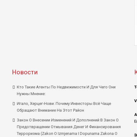
Новости
Кто Такие Агенты По Недвижимости И Для Чего Они
Т
Нужны Мнение:
V
Игало, Херцег-Нови: Почему Инвесторы Всё Чаще
Обращают Внимание На Этот Район
А
Закон О Внесении Изменений И Дополнений В Закон О
E
Предотвращении Отмывания Денег И Финансирования
Терроризма (Zakon O Izmjenama I Dopunama Zakona O
Э