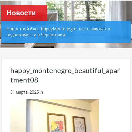
Новости
Новостной блог HappyMontenegro, всё о законах и
недвижимости в Черногории
happy_montenegro_beautiful_apar
tment08
31 марта, 2025
in