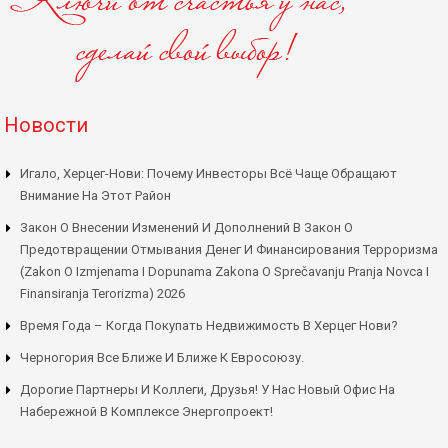
Новости
Игало, Херцег-Нови: Почему Инвесторы Всё Чаще Обращают
Внимание На Этот Район
Закон О Внесении Изменений И Дополнений В Закон О
Предотвращении Отмывания Денег И Финансирования Терроризма
(Zakon O Izmjenama I Dopunama Zakona O Sprečavanju Pranja Novca I
Finansiranja Terorizma) 2026
Время Года – Когда Покупать Недвижимость В Херцег Нови?
Черногория Все Ближе И Ближе К Евросоюзу.
Дорогие Партнеры И Коллеги, Друзья! У Нас Новый Офис На
Набережной В Комплексе Энергопроект!