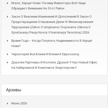
Игало, Херцег-Нови: Почему Инвесторы Всё Чаще
Обращают Внимание На Этот Район
Закон О Внесении Изменений И Дополнений В Закон О
Предотвращении Отмывания Денег И Финансирования
Терроризма (Zakon O Izmjenama I Dopunama Zakona O
Sprečavanju Pranja Novca I Finansiranja Terorizma) 2026
Время Года – Когда Покупать Недвижимость В Херцег
Нови?
Черногория Все Ближе И Ближе К Евросоюзу.
Дорогие Партнеры И Коллеги, Друзья! У Нас Новый Офис
На Набережной В Комплексе Энергопроект!
Архивы
Июнь 2026