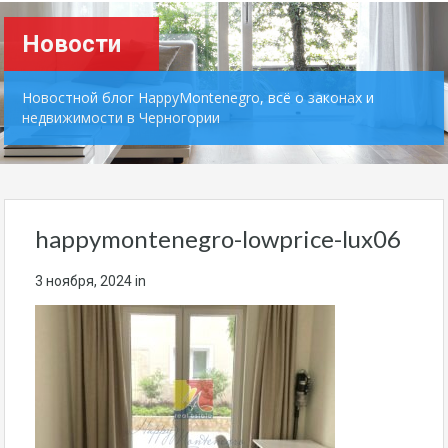
Новости
Новостной блог HappyMontenegro, всё о законах и
недвижимости в Черногории
happymontenegro-lowprice-lux06
3 ноября, 2024
in