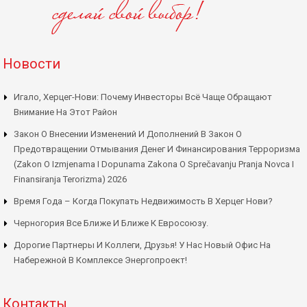
Новости
Игало, Херцег-Нови: Почему Инвесторы Всё Чаще Обращают
Внимание На Этот Район
Закон О Внесении Изменений И Дополнений В Закон О
Предотвращении Отмывания Денег И Финансирования Терроризма
(Zakon O Izmjenama I Dopunama Zakona O Sprečavanju Pranja Novca I
Finansiranja Terorizma) 2026
Время Года – Когда Покупать Недвижимость В Херцег Нови?
Черногория Все Ближе И Ближе К Евросоюзу.
Дорогие Партнеры И Коллеги, Друзья! У Нас Новый Офис На
Набережной В Комплексе Энергопроект!
Контакты