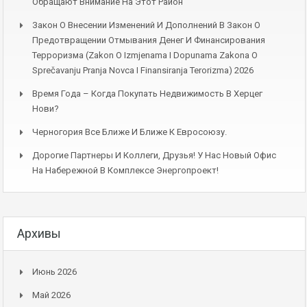
Обращают Внимание На Этот Район
Закон О Внесении Изменений И Дополнений В Закон О
Предотвращении Отмывания Денег И Финансирования
Терроризма (Zakon O Izmjenama I Dopunama Zakona O
Sprečavanju Pranja Novca I Finansiranja Terorizma) 2026
Время Года – Когда Покупать Недвижимость В Херцег
Нови?
Черногория Все Ближе И Ближе К Евросоюзу.
Дорогие Партнеры И Коллеги, Друзья! У Нас Новый Офис
На Набережной В Комплексе Энергопроект!
Архивы
Июнь 2026
Май 2026