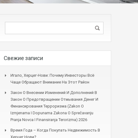
Свежие записи
Игало, Херцег-Нови: Почему Инвесторы Всё
Чаще Обращают Внимание На Этот Район
Закон О Внесении Изменений И Дополнений В
Закон О Предотвращении Отмывания Денег И
Финансирования Терроризма (Zakon O
Izmjenama I Dopunama Zakona O Sprečavanju
Pranja Novca I Finansiranja Terorizma) 2026
Время Года – Когда Покупать Недвижимость В
Херцег Нови?