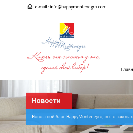
e-mail :
info@happymontenegro.com
Главн
Новости
Новостной блог HappyMontenegro, всё о закона