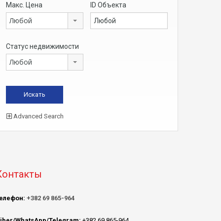
Макс. Цена
ID Объекта
Любой
Статус недвижимости
Любой
Advanced Search
Контакты
елефон:
+382 69 865-964
iber/WhatsApp/Telegram:
+382 69 865-964