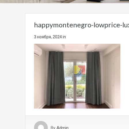
happymontenegro-lowprice-lu
3 ноября, 2024
in
By
Admin