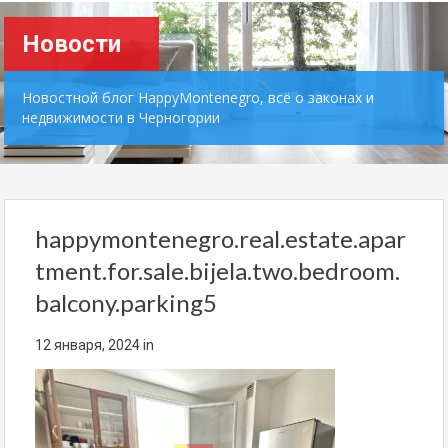
Новости
Новостной блог HappyMontenegro, всё о законах и
недвижимости в Черногории
happymontenegro.real.estate.apar
tment.for.sale.bijela.two.bedroom.
balcony.parking5
12 января, 2024
in