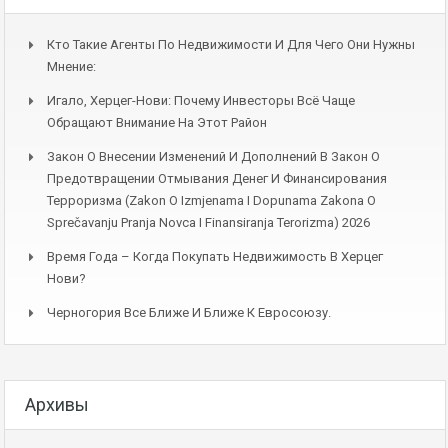
Кто Такие Агенты По Недвижимости И Для Чего Они Нужны
Мнение:
Игало, Херцег-Нови: Почему Инвесторы Всё Чаще
Обращают Внимание На Этот Район
Закон О Внесении Изменений И Дополнений В Закон О
Предотвращении Отмывания Денег И Финансирования
Терроризма (Zakon O Izmjenama I Dopunama Zakona O
Sprečavanju Pranja Novca I Finansiranja Terorizma) 2026
Время Года – Когда Покупать Недвижимость В Херцег
Нови?
Черногория Все Ближе И Ближе К Евросоюзу.
Архивы