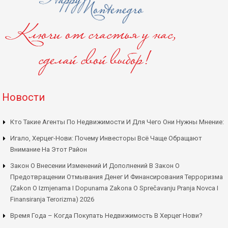
Новости
Кто Такие Агенты По Недвижимости И Для Чего Они Нужны Мнение:
Игало, Херцег-Нови: Почему Инвесторы Всё Чаще Обращают
Внимание На Этот Район
Закон О Внесении Изменений И Дополнений В Закон О
Предотвращении Отмывания Денег И Финансирования Терроризма
(Zakon O Izmjenama I Dopunama Zakona O Sprečavanju Pranja Novca I
Finansiranja Terorizma) 2026
Время Года – Когда Покупать Недвижимость В Херцег Нови?