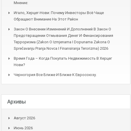
Мнение:
Игало, Херцег-Нови: Почему Инвесторы Всё Чаще
Обращают Внимание На Этот Район
Закон О Внесении Изменений И Дополнений В Закон О
Предотвращении Отмывания Денег И Финансирования
Терроризма (Zakon O Izmjenama I Dopunama Zakona O
Sprečavanju Pranja Novca I Finansiranja Terorizma) 2026
Время Года – Когда Покупать Недвижимость В Херцег
Нови?
Черногория Все Ближе И Ближе К Евросоюзу.
Архивы
Август 2026
Июнь 2026