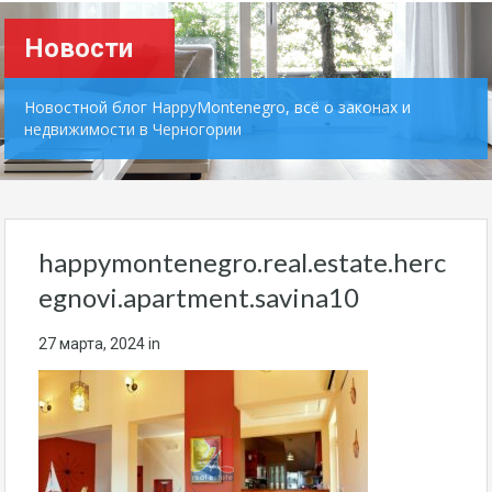
Новости
Новостной блог HappyMontenegro, всё о законах и
недвижимости в Черногории
happymontenegro.real.estate.herc
egnovi.apartment.savina10
27 марта, 2024
in