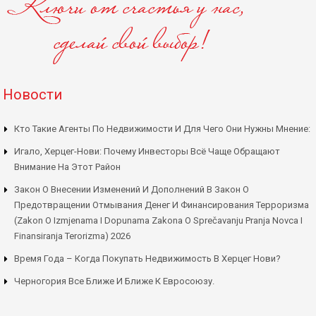
Новости
Кто Такие Агенты По Недвижимости И Для Чего Они Нужны Мнение:
Игало, Херцег-Нови: Почему Инвесторы Всё Чаще Обращают
Внимание На Этот Район
Закон О Внесении Изменений И Дополнений В Закон О
Предотвращении Отмывания Денег И Финансирования Терроризма
(Zakon O Izmjenama I Dopunama Zakona O Sprečavanju Pranja Novca I
Finansiranja Terorizma) 2026
Время Года – Когда Покупать Недвижимость В Херцег Нови?
Черногория Все Ближе И Ближе К Евросоюзу.