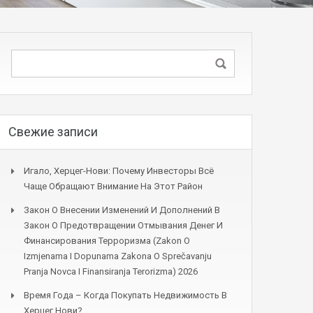
Свежие записи
Игало, Херцег-Нови: Почему Инвесторы Всё
Чаще Обращают Внимание На Этот Район
Закон О Внесении Изменений И Дополнений В
Закон О Предотвращении Отмывания Денег И
Финансирования Терроризма (Zakon O
Izmjenama I Dopunama Zakona O Sprečavanju
Pranja Novca I Finansiranja Terorizma) 2026
Время Года – Когда Покупать Недвижимость В
Херцег Нови?