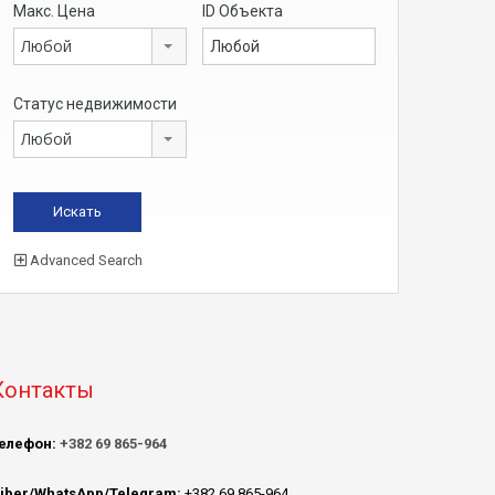
Макс. Цена
ID Объекта
Любой
Статус недвижимости
Любой
Advanced Search
Контакты
елефон:
+382 69 865-964
iber/WhatsApp/Telegram:
+382 69 865-964