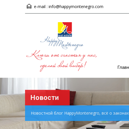
e-mail :
info@happymontenegro.com
Главн
Новости
Новостной блог HappyMontenegro, всё о закона