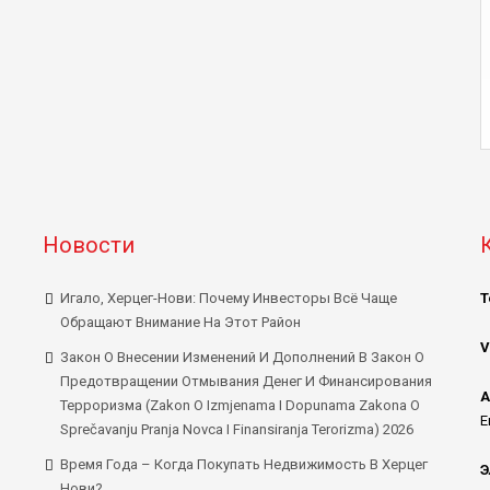
Новости
Игало, Херцег-Нови: Почему Инвесторы Всё Чаще
Т
Обращают Внимание На Этот Район
V
Закон О Внесении Изменений И Дополнений В Закон О
Предотвращении Отмывания Денег И Финансирования
А
Терроризма (Zakon O Izmjenama I Dopunama Zakona O
E
Sprečavanju Pranja Novca I Finansiranja Terorizma) 2026
Время Года – Когда Покупать Недвижимость В Херцег
Э
Нови?