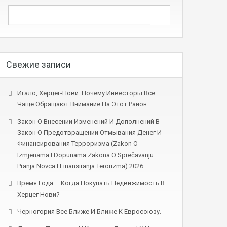
Свежие записи
Игало, Херцег-Нови: Почему Инвесторы Всё
Чаще Обращают Внимание На Этот Район
Закон О Внесении Изменений И Дополнений В
Закон О Предотвращении Отмывания Денег И
Финансирования Терроризма (Zakon O
Izmjenama I Dopunama Zakona O Sprečavanju
Pranja Novca I Finansiranja Terorizma) 2026
Время Года – Когда Покупать Недвижимость В
Херцег Нови?
Черногория Все Ближе И Ближе К Евросоюзу.