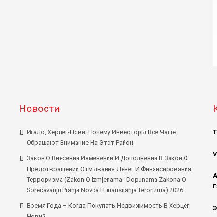
Новости
Игало, Херцег-Нови: Почему Инвесторы Всё Чаще
Т
Обращают Внимание На Этот Район
V
Закон О Внесении Изменений И Дополнений В Закон О
Предотвращении Отмывания Денег И Финансирования
А
Терроризма (Zakon O Izmjenama I Dopunama Zakona O
E
Sprečavanju Pranja Novca I Finansiranja Terorizma) 2026
Время Года – Когда Покупать Недвижимость В Херцег
Э
Нови?