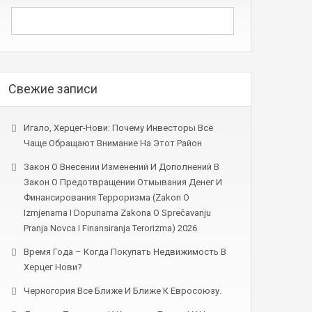
Свежие записи
Игало, Херцег-Нови: Почему Инвесторы Всё
Чаще Обращают Внимание На Этот Район
Закон О Внесении Изменений И Дополнений В
Закон О Предотвращении Отмывания Денег И
Финансирования Терроризма (Zakon O
Izmjenama I Dopunama Zakona O Sprečavanju
Pranja Novca I Finansiranja Terorizma) 2026
Время Года – Когда Покупать Недвижимость В
Херцег Нови?
Черногория Все Ближе И Ближе К Евросоюзу.