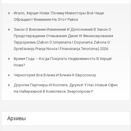
Игало, Херцег-Нови: Почему Инвесторы Всё Чаще
Обращают Внимание На Этот Район
Закон О Внесении Изменений И Дополнений В Закон О
Предотвращении Отмывания Денег И Финансирования
Терроризма (Zakon O Izmjenama I Dopunama Zakona O
Sprečavanju Pranja Novca I Finansiranja Terorizma) 2026
Время Года – Когда Покупать Недвижимость В Херцег
Нови?
Черногория Все Ближе И Ближе К Евросоюзу.
Дорогие Партнеры И Коллеги, Друзья! У Нас Новый Офис
На Набережной В Комплексе Энергопроект!
Архивы