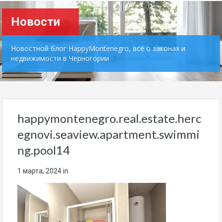
Новости
Новостной блог HappyMontenegro, всё о законах и
недвижимости в Черногории
happymontenegro.real.estate.herc
egnovi.seaview.apartment.swimmi
ng.pool14
1 марта, 2024
in