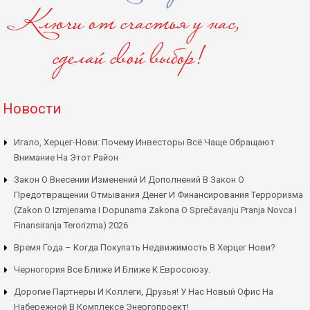
Новости
Игало, Херцег-Нови: Почему Инвесторы Всё Чаще Обращают
Внимание На Этот Район
Закон О Внесении Изменений И Дополнений В Закон О
Предотвращении Отмывания Денег И Финансирования Терроризма
(Zakon O Izmjenama I Dopunama Zakona O Sprečavanju Pranja Novca I
Finansiranja Terorizma) 2026
Время Года – Когда Покупать Недвижимость В Херцег Нови?
Черногория Все Ближе И Ближе К Евросоюзу.
Дорогие Партнеры И Коллеги, Друзья! У Нас Новый Офис На
Набережной В Комплексе Энергопроект!