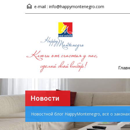
e-mail :
info@happymontenegro.com
Главн
Новости
Новостной блог HappyMontenegro, всё о закона