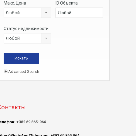
Макс. Цена
ID Объекта
Любой
Статус недвижимости
Любой
Advanced Search
Контакты
елефон:
+382 69 865-964
iber/WhatsApp/Telegram:
+382 69 865-964