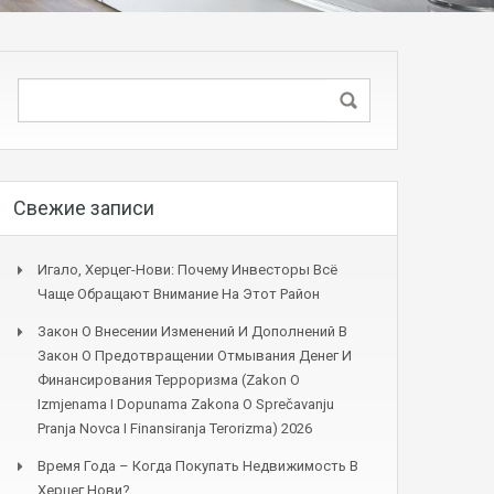
Свежие записи
Игало, Херцег-Нови: Почему Инвесторы Всё
Чаще Обращают Внимание На Этот Район
Закон О Внесении Изменений И Дополнений В
Закон О Предотвращении Отмывания Денег И
Финансирования Терроризма (Zakon O
Izmjenama I Dopunama Zakona O Sprečavanju
Pranja Novca I Finansiranja Terorizma) 2026
Время Года – Когда Покупать Недвижимость В
Херцег Нови?