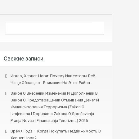
Свежие записи
Игало, Херцег-Нови: Почему Инвесторы Всё
Чаще Обращают Внимание На Этот Район
Закон О Внесении Изменений И Дополнений В
Закон О Предотвращении Отмывания Денег И
Финансирования Терроризма (Zakon O
Izmjenama I Dopunama Zakona O Sprečavanju
Pranja Novca I Finansiranja Terorizma) 2026
Время Года – Когда Покупать Недвижимость В
Херцег Нови?