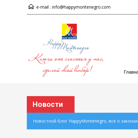
e-mail :
info@happymontenegro.com
Главн
Новости
Новостной блог HappyMontenegro, всё о закона