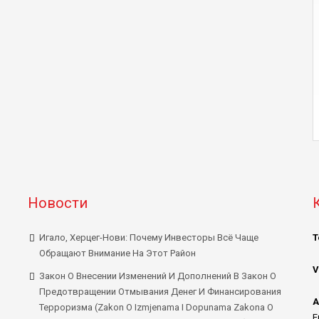
Новости
Игало, Херцег-Нови: Почему Инвесторы Всё Чаще
Т
Обращают Внимание На Этот Район
V
Закон О Внесении Изменений И Дополнений В Закон О
Предотвращении Отмывания Денег И Финансирования
А
Терроризма (Zakon O Izmjenama I Dopunama Zakona O
E