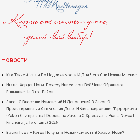
Новости
Кто Такие Агенты По Недвижимости И Для Чего Они Нужны Мнение:
Игало, Херцег-Нови: Почему Инвесторы Всё Чаще Обращают
Внимание На Этот Район
Закон О Внесении Изменений И Дополнений В Закон О
Предотвращении Отмывания Денег И Финансирования Терроризма
(Zakon O Izmjenama I Dopunama Zakona O Sprečavanju Pranja Novca I
Finansiranja Terorizma) 2026
Время Года – Когда Покупать Недвижимость В Херцег Нови?