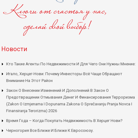
Новости
Кто Такие Агенты По Недвижимости И Для Чего Они Нужны Мнение:
Игало, Херцег-Нови: Почему Инвесторы Всё Чаще Обращают
Внимание На Этот Район
Закон О Внесении Изменений И Дополнений В Закон О
Предотвращении Отмывания Денег И Финансирования Терроризма
(Zakon O Izmjenama I Dopunama Zakona O Sprečavanju Pranja Novca I
Finansiranja Terorizma) 2026
Время Года – Когда Покупать Недвижимость В Херцег Нови?
Черногория Все Ближе И Ближе К Евросоюзу.