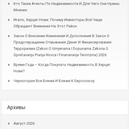
Кто Такие Агенты По Недвижимости И Для Чего Они Нужны
Мнение:
Игало, Херцег-Нови: Почему Инвесторы Всё Чаще
Обращают Внимание На Этот Район
Закон О Внесении Изменений И Дополнений В Закон О
Предотвращении Отмывания Денег И Финансирования
Терроризма (Zakon O Izmjenama I Dopunama Zakona O
Sprečavanju Pranja Novca I Finansiranja Terorizma) 2026
Время Года – Когда Покупать Недвижимость В Херцег
Нови?
Черногория Все Ближе И Ближе К Евросоюзу.
Архивы
Август 2026