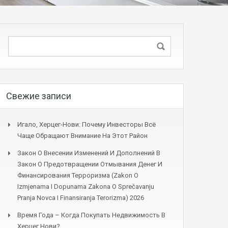
Свежие записи
Игало, Херцег-Нови: Почему Инвесторы Всё
Чаще Обращают Внимание На Этот Район
Закон О Внесении Изменений И Дополнений В
Закон О Предотвращении Отмывания Денег И
Финансирования Терроризма (Zakon O
Izmjenama I Dopunama Zakona O Sprečavanju
Pranja Novca I Finansiranja Terorizma) 2026
Время Года – Когда Покупать Недвижимость В
Херцег Нови?