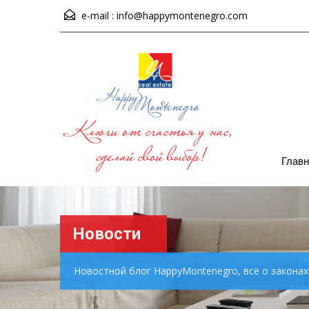
e-mail :
info@happymontenegro.com
Главн
Новости
Новостной блог HappyMontenegro, всё о закона