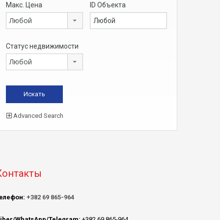
Макс. Цена
ID Объекта
Любой
Статус недвижимости
Любой
Advanced Search
Контакты
елефон:
+382 69 865-964
iber/WhatsApp/Telegram:
+382 69 865-964