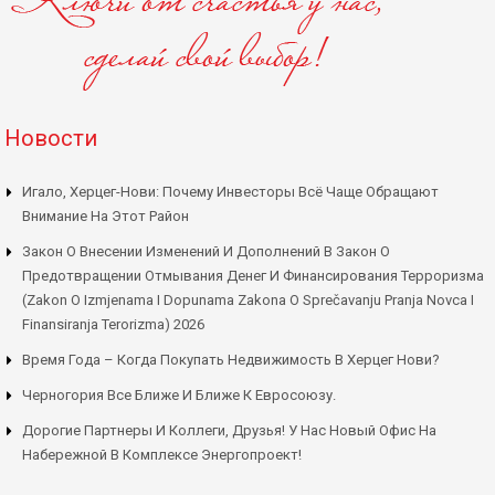
Новости
Игало, Херцег-Нови: Почему Инвесторы Всё Чаще Обращают
Внимание На Этот Район
Закон О Внесении Изменений И Дополнений В Закон О
Предотвращении Отмывания Денег И Финансирования Терроризма
(Zakon O Izmjenama I Dopunama Zakona O Sprečavanju Pranja Novca I
Finansiranja Terorizma) 2026
Время Года – Когда Покупать Недвижимость В Херцег Нови?
Черногория Все Ближе И Ближе К Евросоюзу.
Дорогие Партнеры И Коллеги, Друзья! У Нас Новый Офис На
Набережной В Комплексе Энергопроект!