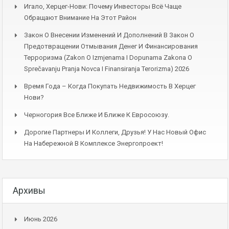
Игало, Херцег-Нови: Почему Инвесторы Всё Чаще
Обращают Внимание На Этот Район
Закон О Внесении Изменений И Дополнений В Закон О
Предотвращении Отмывания Денег И Финансирования
Терроризма (Zakon O Izmjenama I Dopunama Zakona O
Sprečavanju Pranja Novca I Finansiranja Terorizma) 2026
Время Года – Когда Покупать Недвижимость В Херцег
Нови?
Черногория Все Ближе И Ближе К Евросоюзу.
Дорогие Партнеры И Коллеги, Друзья! У Нас Новый Офис
На Набережной В Комплексе Энергопроект!
Архивы
Июнь 2026