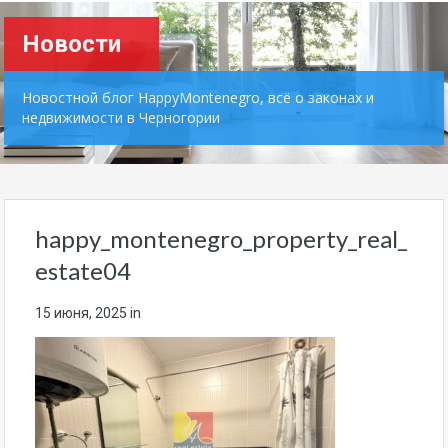
Новости
Новостной блог HappyMontenegro, всё о законах и
недвижимости в Черногории
happy_montenegro_property_real_
estate04
15 июня, 2025
in