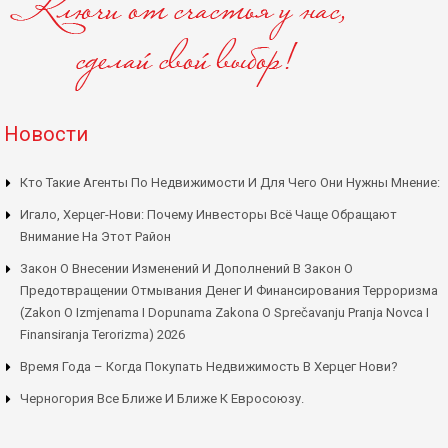
Новости
Кто Такие Агенты По Недвижимости И Для Чего Они Нужны Мнение:
Игало, Херцег-Нови: Почему Инвесторы Всё Чаще Обращают
Внимание На Этот Район
Закон О Внесении Изменений И Дополнений В Закон О
Предотвращении Отмывания Денег И Финансирования Терроризма
(Zakon O Izmjenama I Dopunama Zakona O Sprečavanju Pranja Novca I
Finansiranja Terorizma) 2026
Время Года – Когда Покупать Недвижимость В Херцег Нови?
Черногория Все Ближе И Ближе К Евросоюзу.