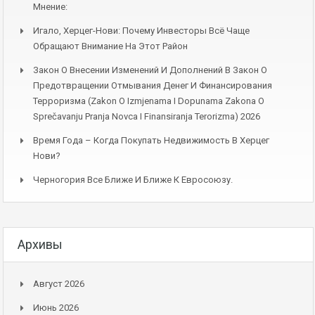
Мнение:
Игало, Херцег-Нови: Почему Инвесторы Всё Чаще
Обращают Внимание На Этот Район
Закон О Внесении Изменений И Дополнений В Закон О
Предотвращении Отмывания Денег И Финансирования
Терроризма (Zakon O Izmjenama I Dopunama Zakona O
Sprečavanju Pranja Novca I Finansiranja Terorizma) 2026
Время Года – Когда Покупать Недвижимость В Херцег
Нови?
Черногория Все Ближе И Ближе К Евросоюзу.
Архивы
Август 2026
Июнь 2026