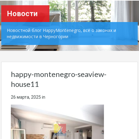
Новости
Новостной блог HappyMontenegro, всё о законах и
недвижимости в Черногории
happy-montenegro-seaview-
house11
26 марта, 2025
in