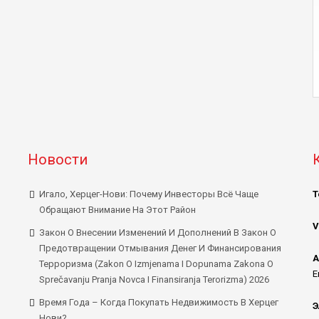
Новости
Игало, Херцег-Нови: Почему Инвесторы Всё Чаще
Т
Обращают Внимание На Этот Район
V
Закон О Внесении Изменений И Дополнений В Закон О
Предотвращении Отмывания Денег И Финансирования
А
Терроризма (Zakon O Izmjenama I Dopunama Zakona O
E
Sprečavanju Pranja Novca I Finansiranja Terorizma) 2026
Время Года – Когда Покупать Недвижимость В Херцег
Э
Нови?