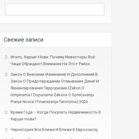
Свежие записи
Игало, Херцег-Нови: Почему Инвесторы Всё
Чаще Обращают Внимание На Этот Район
Закон О Внесении Изменений И Дополнений В
Закон О Предотвращении Отмывания Денег И
Финансирования Терроризма (Zakon O
Izmjenama I Dopunama Zakona O Sprečavanju
Pranja Novca I Finansiranja Terorizma) 2026
Время Года – Когда Покупать Недвижимость В
Херцег Нови?
Черногория Все Ближе И Ближе К Евросоюзу.