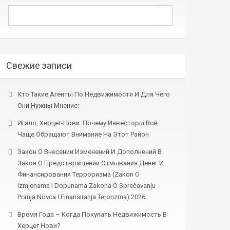
Свежие записи
Кто Такие Агенты По Недвижимости И Для Чего
Они Нужны Мнение:
Игало, Херцег-Нови: Почему Инвесторы Всё
Чаще Обращают Внимание На Этот Район
Закон О Внесении Изменений И Дополнений В
Закон О Предотвращении Отмывания Денег И
Финансирования Терроризма (Zakon O
Izmjenama I Dopunama Zakona O Sprečavanju
Pranja Novca I Finansiranja Terorizma) 2026
Время Года – Когда Покупать Недвижимость В
Херцег Нови?