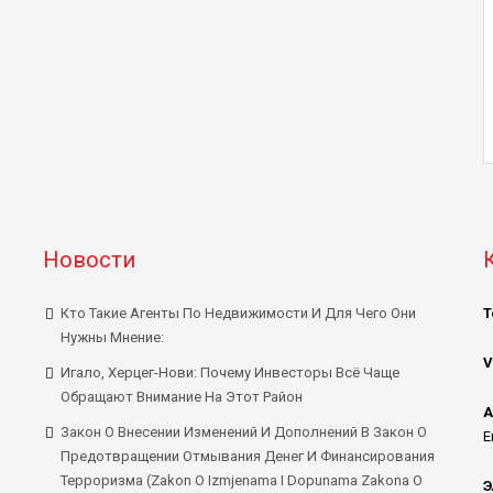
Новости
Кто Такие Агенты По Недвижимости И Для Чего Они
Т
Нужны Мнение:
V
Игало, Херцег-Нови: Почему Инвесторы Всё Чаще
Обращают Внимание На Этот Район
А
Закон О Внесении Изменений И Дополнений В Закон О
E
Предотвращении Отмывания Денег И Финансирования
Терроризма (Zakon O Izmjenama I Dopunama Zakona O
Э