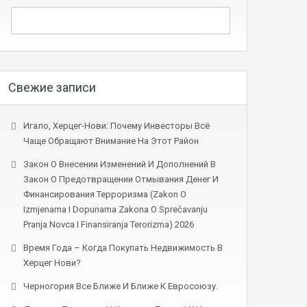
Свежие записи
Игало, Херцег-Нови: Почему Инвесторы Всё
Чаще Обращают Внимание На Этот Район
Закон О Внесении Изменений И Дополнений В
Закон О Предотвращении Отмывания Денег И
Финансирования Терроризма (Zakon O
Izmjenama I Dopunama Zakona O Sprečavanju
Pranja Novca I Finansiranja Terorizma) 2026
Время Года – Когда Покупать Недвижимость В
Херцег Нови?
Черногория Все Ближе И Ближе К Евросоюзу.