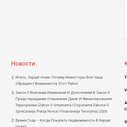
Новости
Игало, Херцег-Нови: Почему Инвесторы Всё Чаще
Т
Обращают Внимание На Этот Район
V
Закон О Внесении Изменений И Дополнений В Закон О
Предотвращении Отмывания Денег И Финансирования
А
Терроризма (Zakon O Izmjenama I Dopunama Zakona O
E
Sprečavanju Pranja Novca I Finansiranja Terorizma) 2026
Время Года – Когда Покупать Недвижимость В Херцег
Э
Нови?