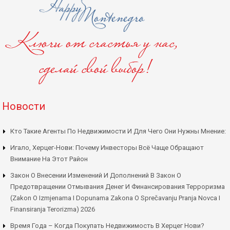
Новости
Кто Такие Агенты По Недвижимости И Для Чего Они Нужны Мнение:
Игало, Херцег-Нови: Почему Инвесторы Всё Чаще Обращают
Внимание На Этот Район
Закон О Внесении Изменений И Дополнений В Закон О
Предотвращении Отмывания Денег И Финансирования Терроризма
(Zakon O Izmjenama I Dopunama Zakona O Sprečavanju Pranja Novca I
Finansiranja Terorizma) 2026
Время Года – Когда Покупать Недвижимость В Херцег Нови?