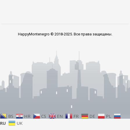
HappyMontenegro © 2018-2025. Все права защищены.
BS
HR
CS
EN
FR
DE
PL
RU
UK