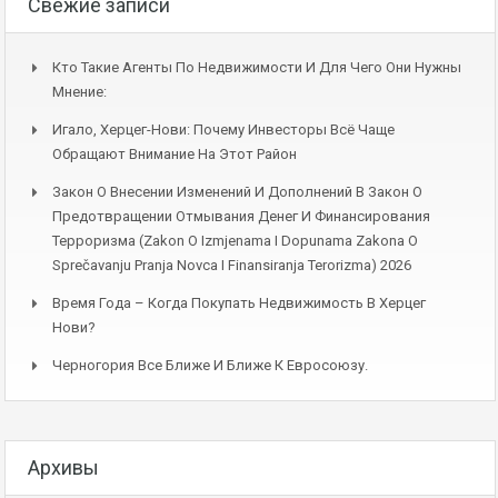
Свежие записи
Кто Такие Агенты По Недвижимости И Для Чего Они Нужны
Мнение:
Игало, Херцег-Нови: Почему Инвесторы Всё Чаще
Обращают Внимание На Этот Район
Закон О Внесении Изменений И Дополнений В Закон О
Предотвращении Отмывания Денег И Финансирования
Терроризма (Zakon O Izmjenama I Dopunama Zakona O
Sprečavanju Pranja Novca I Finansiranja Terorizma) 2026
Время Года – Когда Покупать Недвижимость В Херцег
Нови?
Черногория Все Ближе И Ближе К Евросоюзу.
Архивы