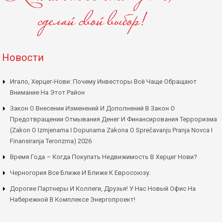
Новости
Игало, Херцег-Нови: Почему Инвесторы Всё Чаще Обращают
Внимание На Этот Район
Закон О Внесении Изменений И Дополнений В Закон О
Предотвращении Отмывания Денег И Финансирования Терроризма
(Zakon O Izmjenama I Dopunama Zakona O Sprečavanju Pranja Novca I
Finansiranja Terorizma) 2026
Время Года – Когда Покупать Недвижимость В Херцег Нови?
Черногория Все Ближе И Ближе К Евросоюзу.
Дорогие Партнеры И Коллеги, Друзья! У Нас Новый Офис На
Набережной В Комплексе Энергопроект!