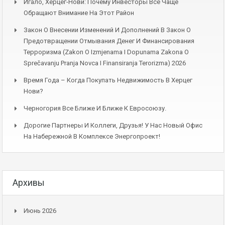
Игало, Херцег-Нови: Почему Инвесторы Всё Чаще
Обращают Внимание На Этот Район
Закон О Внесении Изменений И Дополнений В Закон О
Предотвращении Отмывания Денег И Финансирования
Терроризма (Zakon O Izmjenama I Dopunama Zakona O
Sprečavanju Pranja Novca I Finansiranja Terorizma) 2026
Время Года – Когда Покупать Недвижимость В Херцег
Нови?
Черногория Все Ближе И Ближе К Евросоюзу.
Дорогие Партнеры И Коллеги, Друзья! У Нас Новый Офис
На Набережной В Комплексе Энергопроект!
Архивы
Июнь 2026