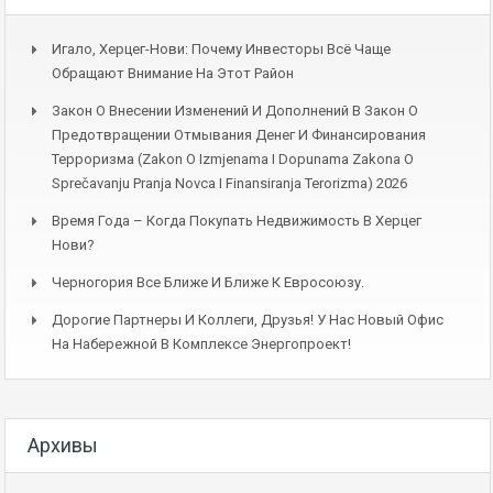
Игало, Херцег-Нови: Почему Инвесторы Всё Чаще
Обращают Внимание На Этот Район
Закон О Внесении Изменений И Дополнений В Закон О
Предотвращении Отмывания Денег И Финансирования
Терроризма (Zakon O Izmjenama I Dopunama Zakona O
Sprečavanju Pranja Novca I Finansiranja Terorizma) 2026
Время Года – Когда Покупать Недвижимость В Херцег
Нови?
Черногория Все Ближе И Ближе К Евросоюзу.
Дорогие Партнеры И Коллеги, Друзья! У Нас Новый Офис
На Набережной В Комплексе Энергопроект!
Архивы