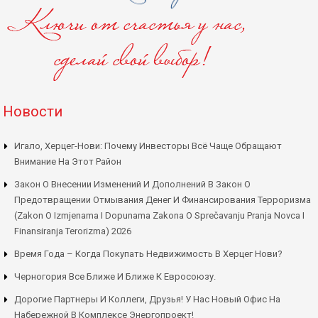
Новости
Игало, Херцег-Нови: Почему Инвесторы Всё Чаще Обращают
Внимание На Этот Район
Закон О Внесении Изменений И Дополнений В Закон О
Предотвращении Отмывания Денег И Финансирования Терроризма
(Zakon O Izmjenama I Dopunama Zakona O Sprečavanju Pranja Novca I
Finansiranja Terorizma) 2026
Время Года – Когда Покупать Недвижимость В Херцег Нови?
Черногория Все Ближе И Ближе К Евросоюзу.
Дорогие Партнеры И Коллеги, Друзья! У Нас Новый Офис На
Набережной В Комплексе Энергопроект!