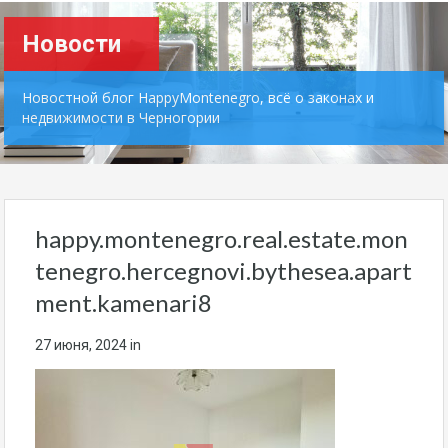
Новости
Новостной блог HappyMontenegro, всё о законах и
недвижимости в Черногории
happy.montenegro.real.estate.mon
tenegro.hercegnovi.bythesea.apart
ment.kamenari8
27 июня, 2024
in