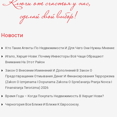
Новости
Кто Такие Агенты По Недвижимости И Для Чего Они Нужны Мнение:
Игало, Херцег-Нови: Почему Инвесторы Всё Чаще Обращают
Внимание На Этот Район
Закон О Внесении Изменений И Дополнений В Закон О
Предотвращении Отмывания Денег И Финансирования Терроризма
(Zakon O Izmjenama I Dopunama Zakona O Sprečavanju Pranja Novca I
Finansiranja Terorizma) 2026
Время Года – Когда Покупать Недвижимость В Херцег Нови?
Черногория Все Ближе И Ближе К Евросоюзу.