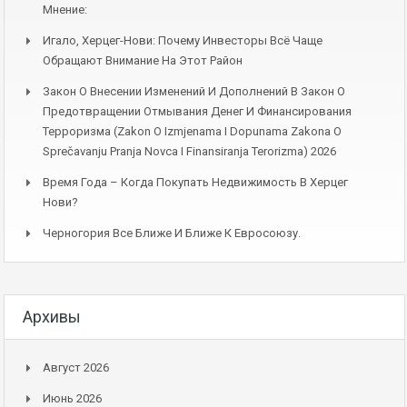
Мнение:
Игало, Херцег-Нови: Почему Инвесторы Всё Чаще
Обращают Внимание На Этот Район
Закон О Внесении Изменений И Дополнений В Закон О
Предотвращении Отмывания Денег И Финансирования
Терроризма (Zakon O Izmjenama I Dopunama Zakona O
Sprečavanju Pranja Novca I Finansiranja Terorizma) 2026
Время Года – Когда Покупать Недвижимость В Херцег
Нови?
Черногория Все Ближе И Ближе К Евросоюзу.
Архивы
Август 2026
Июнь 2026