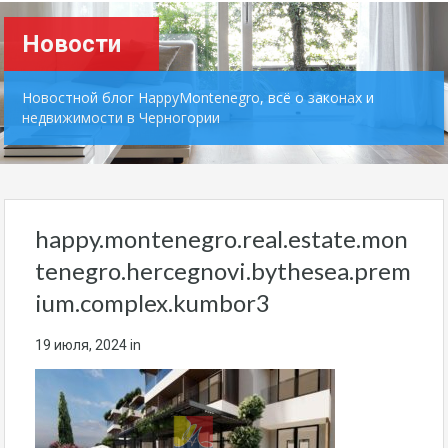
Новости
Новостной блог HappyMontenegro, всё о законах и
недвижимости в Черногории
happy.montenegro.real.estate.mon
tenegro.hercegnovi.bythesea.prem
ium.complex.kumbor3
19 июля, 2024
in