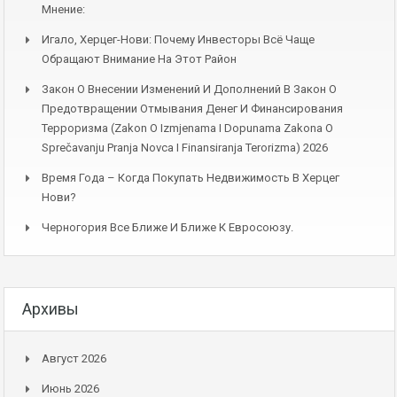
Мнение:
Игало, Херцег-Нови: Почему Инвесторы Всё Чаще
Обращают Внимание На Этот Район
Закон О Внесении Изменений И Дополнений В Закон О
Предотвращении Отмывания Денег И Финансирования
Терроризма (Zakon O Izmjenama I Dopunama Zakona O
Sprečavanju Pranja Novca I Finansiranja Terorizma) 2026
Время Года – Когда Покупать Недвижимость В Херцег
Нови?
Черногория Все Ближе И Ближе К Евросоюзу.
Архивы
Август 2026
Июнь 2026