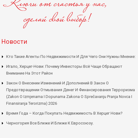
Новости
Кто Такие Агенты По Недвижимости И Для Чего Они Нужны Мнение:
Игало, Херцег-Нови: Почему Инвесторы Всё Чаще Обращают
Внимание На Этот Район
Закон О Внесении Изменений И Дополнений В Закон О
Предотвращении Отмывания Денег И Финансирования Терроризма
(Zakon O Izmjenama I Dopunama Zakona O Sprečavanju Pranja Novca I
Finansiranja Terorizma) 2026
Время Года – Когда Покупать Недвижимость В Херцег Нови?
Черногория Все Ближе И Ближе К Евросоюзу.