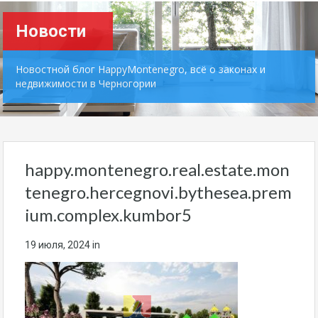
Новости
Новостной блог HappyMontenegro, всё о законах и
недвижимости в Черногории
happy.montenegro.real.estate.mon
tenegro.hercegnovi.bythesea.prem
ium.complex.kumbor5
19 июля, 2024
in