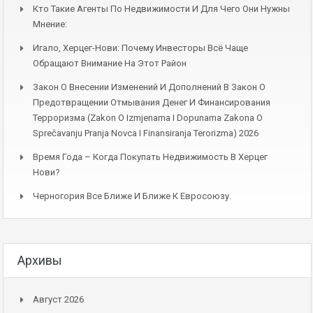
Кто Такие Агенты По Недвижимости И Для Чего Они Нужны
Мнение:
Игало, Херцег-Нови: Почему Инвесторы Всё Чаще
Обращают Внимание На Этот Район
Закон О Внесении Изменений И Дополнений В Закон О
Предотвращении Отмывания Денег И Финансирования
Терроризма (Zakon O Izmjenama I Dopunama Zakona O
Sprečavanju Pranja Novca I Finansiranja Terorizma) 2026
Время Года – Когда Покупать Недвижимость В Херцег
Нови?
Черногория Все Ближе И Ближе К Евросоюзу.
Архивы
Август 2026