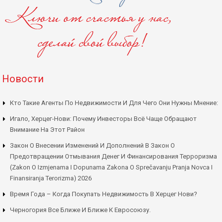
Новости
Кто Такие Агенты По Недвижимости И Для Чего Они Нужны Мнение:
Игало, Херцег-Нови: Почему Инвесторы Всё Чаще Обращают
Внимание На Этот Район
Закон О Внесении Изменений И Дополнений В Закон О
Предотвращении Отмывания Денег И Финансирования Терроризма
(Zakon O Izmjenama I Dopunama Zakona O Sprečavanju Pranja Novca I
Finansiranja Terorizma) 2026
Время Года – Когда Покупать Недвижимость В Херцег Нови?
Черногория Все Ближе И Ближе К Евросоюзу.