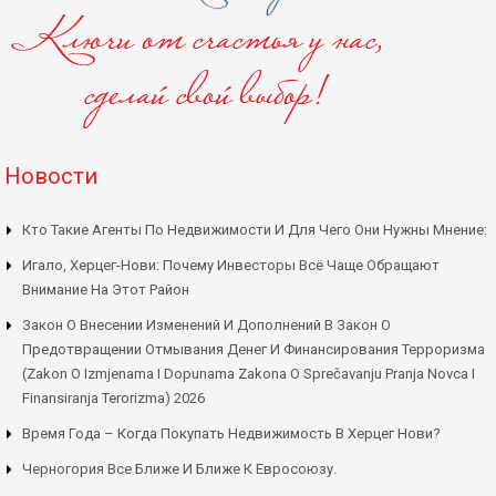
Новости
Кто Такие Агенты По Недвижимости И Для Чего Они Нужны Мнение:
Игало, Херцег-Нови: Почему Инвесторы Всё Чаще Обращают
Внимание На Этот Район
Закон О Внесении Изменений И Дополнений В Закон О
Предотвращении Отмывания Денег И Финансирования Терроризма
(Zakon O Izmjenama I Dopunama Zakona O Sprečavanju Pranja Novca I
Finansiranja Terorizma) 2026
Время Года – Когда Покупать Недвижимость В Херцег Нови?
Черногория Все Ближе И Ближе К Евросоюзу.