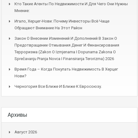
Кто Такие Агенты По Недвижимости И Для Чего Они Нужны
Мнение:
Игало, Херцег-Нови: Почему Инвесторы Всё Чаще
Обращают Внимание На Этот Район
Закон О Внесении Изменений И Дополнений В Закон О
Предотвращении Отмывания Денег И Финансирования
Терроризма (Zakon O Izmjenama I Dopunama Zakona O
Sprečavanju Pranja Novca I Finansiranja Terorizma) 2026
Время Года – Когда Покупать Недвижимость В Херцег
Нови?
Черногория Все Ближе И Ближе К Евросоюзу.
Архивы
Август 2026