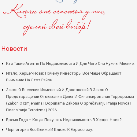
Новости
Кто Такие Агенты По Недвижимости И Для Чего Они Нужны Мнение:
Игало, Херцег-Нови: Почему Инвесторы Всё Чаще Обращают
Внимание На Этот Район
Закон О Внесении Изменений И Дополнений В Закон О
Предотвращении Отмывания Денег И Финансирования Терроризма
(Zakon O Izmjenama I Dopunama Zakona O Sprečavanju Pranja Novca I
Finansiranja Terorizma) 2026
Время Года – Когда Покупать Недвижимость В Херцег Нови?
Черногория Все Ближе И Ближе К Евросоюзу.