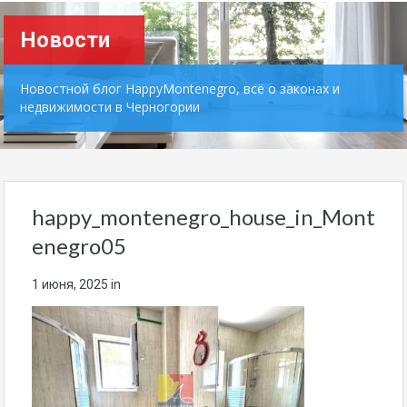
Новости
Новостной блог HappyMontenegro, всё о законах и
недвижимости в Черногории
happy_montenegro_house_in_Mont
enegro05
1 июня, 2025
in