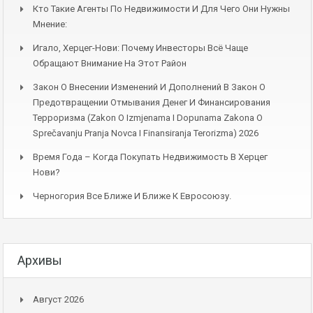
Кто Такие Агенты По Недвижимости И Для Чего Они Нужны
Мнение:
Игало, Херцег-Нови: Почему Инвесторы Всё Чаще
Обращают Внимание На Этот Район
Закон О Внесении Изменений И Дополнений В Закон О
Предотвращении Отмывания Денег И Финансирования
Терроризма (Zakon O Izmjenama I Dopunama Zakona O
Sprečavanju Pranja Novca I Finansiranja Terorizma) 2026
Время Года – Когда Покупать Недвижимость В Херцег
Нови?
Черногория Все Ближе И Ближе К Евросоюзу.
Архивы
Август 2026