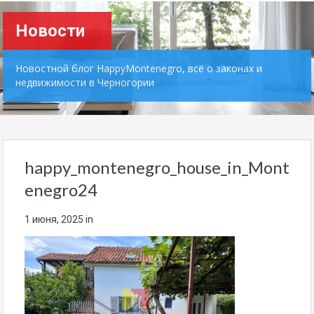
Новости
Новостной блог HappyMontenegro, всё о законах и
недвижимости в Черногории
happy_montenegro_house_in_Mont
enegro24
1 июня, 2025
in