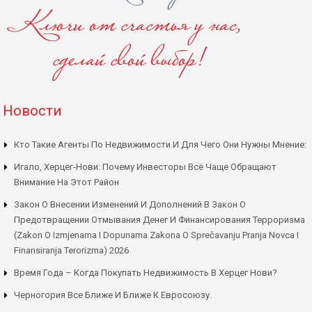
Новости
Кто Такие Агенты По Недвижимости И Для Чего Они Нужны Мнение:
Игало, Херцег-Нови: Почему Инвесторы Всё Чаще Обращают
Внимание На Этот Район
Закон О Внесении Изменений И Дополнений В Закон О
Предотвращении Отмывания Денег И Финансирования Терроризма
(Zakon O Izmjenama I Dopunama Zakona O Sprečavanju Pranja Novca I
Finansiranja Terorizma) 2026
Время Года – Когда Покупать Недвижимость В Херцег Нови?
Черногория Все Ближе И Ближе К Евросоюзу.