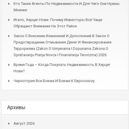
Кто Такие Агенты По Недвижимости И Для Чего Они Нужны
Мнение:
Игало, Херцег-Нови: Почему Инвесторы Всё Чаще
Обращают Внимание На Этот Район
Закон О Внесении Изменений И Дополнений В Закон О
Предотвращении Отмывания Денег И Финансирования
Терроризма (Zakon O Izmjenama I Dopunama Zakona O
Sprečavanju Pranja Novca I Finansiranja Terorizma) 2026
Время Года – Когда Покупать Недвижимость В Херцег
Нови?
Черногория Все Ближе И Ближе К Евросоюзу.
Архивы
Август 2026