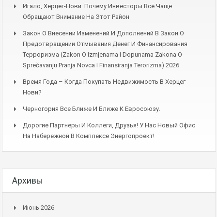
Игало, Херцег-Нови: Почему Инвесторы Всё Чаще
Обращают Внимание На Этот Район
Закон О Внесении Изменений И Дополнений В Закон О
Предотвращении Отмывания Денег И Финансирования
Терроризма (Zakon O Izmjenama I Dopunama Zakona O
Sprečavanju Pranja Novca I Finansiranja Terorizma) 2026
Время Года – Когда Покупать Недвижимость В Херцег
Нови?
Черногория Все Ближе И Ближе К Евросоюзу.
Дорогие Партнеры И Коллеги, Друзья! У Нас Новый Офис
На Набережной В Комплексе Энергопроект!
Архивы
Июнь 2026