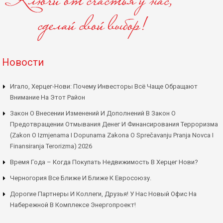
Новости
Игало, Херцег-Нови: Почему Инвесторы Всё Чаще Обращают
Внимание На Этот Район
Закон О Внесении Изменений И Дополнений В Закон О
Предотвращении Отмывания Денег И Финансирования Терроризма
(Zakon O Izmjenama I Dopunama Zakona O Sprečavanju Pranja Novca I
Finansiranja Terorizma) 2026
Время Года – Когда Покупать Недвижимость В Херцег Нови?
Черногория Все Ближе И Ближе К Евросоюзу.
Дорогие Партнеры И Коллеги, Друзья! У Нас Новый Офис На
Набережной В Комплексе Энергопроект!