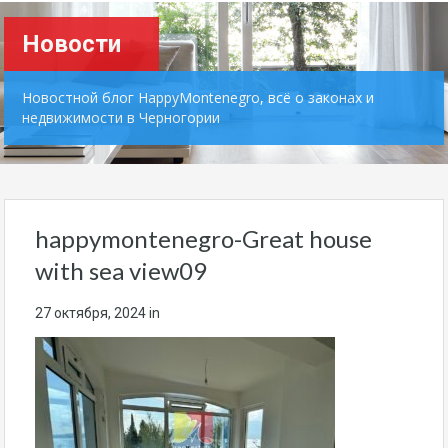
Новости
Новостной блог HappyMontenegro, всё о законах и
недвижимости в Черногории
happymontenegro-Great house
with sea view09
27 октября, 2024
in