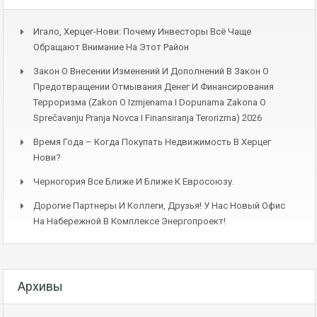
Игало, Херцег-Нови: Почему Инвесторы Всё Чаще
Обращают Внимание На Этот Район
Закон О Внесении Изменений И Дополнений В Закон О
Предотвращении Отмывания Денег И Финансирования
Терроризма (Zakon O Izmjenama I Dopunama Zakona O
Sprečavanju Pranja Novca I Finansiranja Terorizma) 2026
Время Года – Когда Покупать Недвижимость В Херцег
Нови?
Черногория Все Ближе И Ближе К Евросоюзу.
Дорогие Партнеры И Коллеги, Друзья! У Нас Новый Офис
На Набережной В Комплексе Энергопроект!
Архивы