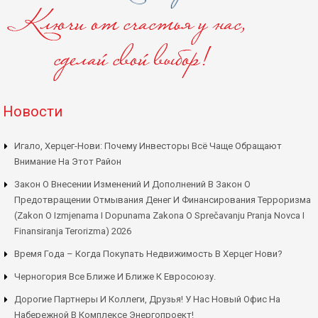
Новости
Игало, Херцег-Нови: Почему Инвесторы Всё Чаще Обращают
Внимание На Этот Район
Закон О Внесении Изменений И Дополнений В Закон О
Предотвращении Отмывания Денег И Финансирования Терроризма
(Zakon O Izmjenama I Dopunama Zakona O Sprečavanju Pranja Novca I
Finansiranja Terorizma) 2026
Время Года – Когда Покупать Недвижимость В Херцег Нови?
Черногория Все Ближе И Ближе К Евросоюзу.
Дорогие Партнеры И Коллеги, Друзья! У Нас Новый Офис На
Набережной В Комплексе Энергопроект!