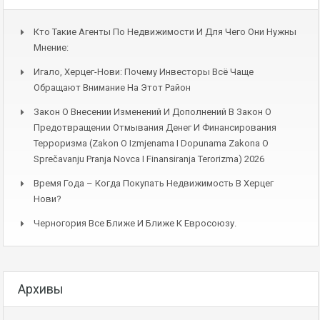
Кто Такие Агенты По Недвижимости И Для Чего Они Нужны
Мнение:
Игало, Херцег-Нови: Почему Инвесторы Всё Чаще
Обращают Внимание На Этот Район
Закон О Внесении Изменений И Дополнений В Закон О
Предотвращении Отмывания Денег И Финансирования
Терроризма (Zakon O Izmjenama I Dopunama Zakona O
Sprečavanju Pranja Novca I Finansiranja Terorizma) 2026
Время Года – Когда Покупать Недвижимость В Херцег
Нови?
Черногория Все Ближе И Ближе К Евросоюзу.
Архивы