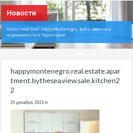
Новости
Новостной блог HappyMontenegro, всё о законах и
недвижимости в Черногории
happymontenegro.real.estate.apar
tment.bythesea.view.sale.kitchen2
2
25 декабря, 2023
in