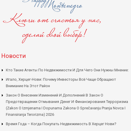
Новости
Кто Такие Агенты По Недвижимости И Для Чего Они Нужны Мнение:
Игало, Херцег-Нови: Почему Инвесторы Всё Чаще Обращают
Внимание На Этот Район
Закон О Внесении Изменений И Дополнений В Закон О
Предотвращении Отмывания Денег И Финансирования Терроризма
(Zakon O Izmjenama I Dopunama Zakona O Sprečavanju Pranja Novca I
Finansiranja Terorizma) 2026
Время Года – Когда Покупать Недвижимость В Херцег Нови?