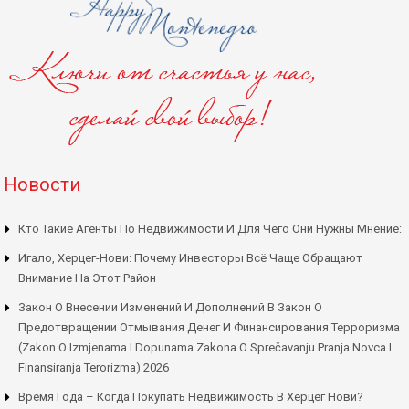
Новости
Кто Такие Агенты По Недвижимости И Для Чего Они Нужны Мнение:
Игало, Херцег-Нови: Почему Инвесторы Всё Чаще Обращают
Внимание На Этот Район
Закон О Внесении Изменений И Дополнений В Закон О
Предотвращении Отмывания Денег И Финансирования Терроризма
(Zakon O Izmjenama I Dopunama Zakona O Sprečavanju Pranja Novca I
Finansiranja Terorizma) 2026
Время Года – Когда Покупать Недвижимость В Херцег Нови?