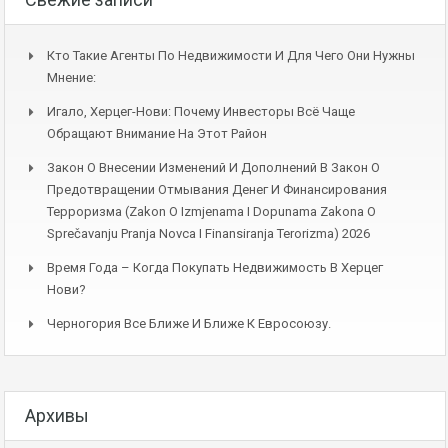
Кто Такие Агенты По Недвижимости И Для Чего Они Нужны
Мнение:
Игало, Херцег-Нови: Почему Инвесторы Всё Чаще
Обращают Внимание На Этот Район
Закон О Внесении Изменений И Дополнений В Закон О
Предотвращении Отмывания Денег И Финансирования
Терроризма (Zakon O Izmjenama I Dopunama Zakona O
Sprečavanju Pranja Novca I Finansiranja Terorizma) 2026
Время Года – Когда Покупать Недвижимость В Херцег
Нови?
Черногория Все Ближе И Ближе К Евросоюзу.
Архивы