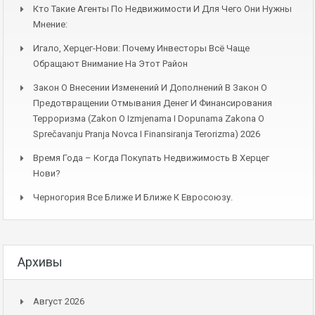
Кто Такие Агенты По Недвижимости И Для Чего Они Нужны
Мнение:
Игало, Херцег-Нови: Почему Инвесторы Всё Чаще
Обращают Внимание На Этот Район
Закон О Внесении Изменений И Дополнений В Закон О
Предотвращении Отмывания Денег И Финансирования
Терроризма (Zakon O Izmjenama I Dopunama Zakona O
Sprečavanju Pranja Novca I Finansiranja Terorizma) 2026
Время Года – Когда Покупать Недвижимость В Херцег
Нови?
Черногория Все Ближе И Ближе К Евросоюзу.
Архивы
Август 2026