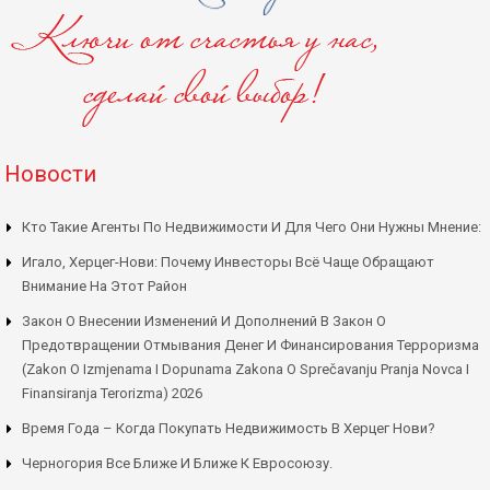
Новости
Кто Такие Агенты По Недвижимости И Для Чего Они Нужны Мнение:
Игало, Херцег-Нови: Почему Инвесторы Всё Чаще Обращают
Внимание На Этот Район
Закон О Внесении Изменений И Дополнений В Закон О
Предотвращении Отмывания Денег И Финансирования Терроризма
(Zakon O Izmjenama I Dopunama Zakona O Sprečavanju Pranja Novca I
Finansiranja Terorizma) 2026
Время Года – Когда Покупать Недвижимость В Херцег Нови?
Черногория Все Ближе И Ближе К Евросоюзу.