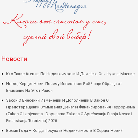
Новости
Кто Такие Агенты По Недвижимости И Для Чего Они Нужны Мнение:
Игало, Херцег-Нови: Почему Инвесторы Всё Чаще Обращают
Внимание На Этот Район
Закон О Внесении Изменений И Дополнений В Закон О
Предотвращении Отмывания Денег И Финансирования Терроризма
(Zakon O Izmjenama I Dopunama Zakona O Sprečavanju Pranja Novca I
Finansiranja Terorizma) 2026
Время Года – Когда Покупать Недвижимость В Херцег Нови?