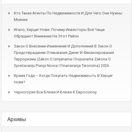
Кто Такие Агенты По Недвижимости И Для Чего Они Нужны
Мнение:
Игало, Херцег-Нови: Почему Инвесторы Всё Чаще
Обращают Внимание На Этот Район
Закон О Внесении Изменений И Дополнений В Закон О
Предотвращении Отмывания Денег И Финансирования
Терроризма (Zakon O Izmjenama I Dopunama Zakona O
Sprečavanju Pranja Novca I Finansiranja Terorizma) 2026
Время Года – Когда Покупать Недвижимость В Херцег
Нови?
Черногория Все Ближе И Ближе К Евросоюзу.
Архивы