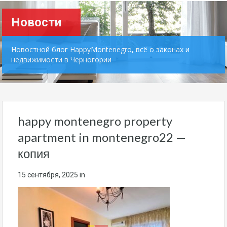
Новости
Новостной блог HappyMontenegro, всё о законах и
недвижимости в Черногории
happy montenegro property
apartment in montenegro22 —
копия
15 сентября, 2025
in