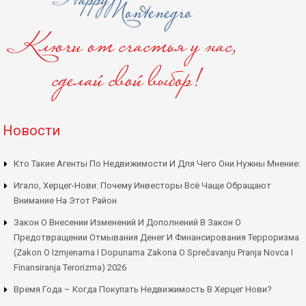
Новости
Кто Такие Агенты По Недвижимости И Для Чего Они Нужны Мнение:
Игало, Херцег-Нови: Почему Инвесторы Всё Чаще Обращают
Внимание На Этот Район
Закон О Внесении Изменений И Дополнений В Закон О
Предотвращении Отмывания Денег И Финансирования Терроризма
(Zakon O Izmjenama I Dopunama Zakona O Sprečavanju Pranja Novca I
Finansiranja Terorizma) 2026
Время Года – Когда Покупать Недвижимость В Херцег Нови?