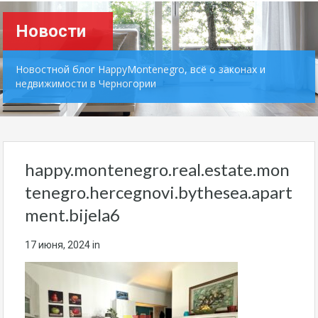
Новости
Новостной блог HappyMontenegro, всё о законах и
недвижимости в Черногории
happy.montenegro.real.estate.mon
tenegro.hercegnovi.bythesea.apart
ment.bijela6
17 июня, 2024
in