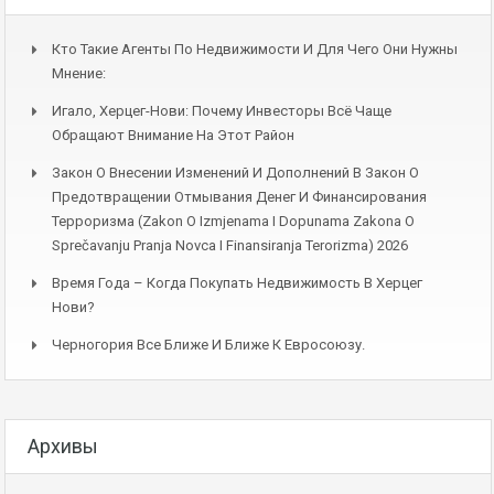
Кто Такие Агенты По Недвижимости И Для Чего Они Нужны
Мнение:
Игало, Херцег-Нови: Почему Инвесторы Всё Чаще
Обращают Внимание На Этот Район
Закон О Внесении Изменений И Дополнений В Закон О
Предотвращении Отмывания Денег И Финансирования
Терроризма (Zakon O Izmjenama I Dopunama Zakona O
Sprečavanju Pranja Novca I Finansiranja Terorizma) 2026
Время Года – Когда Покупать Недвижимость В Херцег
Нови?
Черногория Все Ближе И Ближе К Евросоюзу.
Архивы