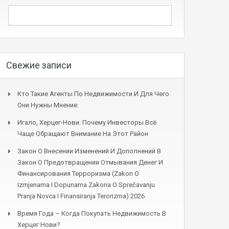
Свежие записи
Кто Такие Агенты По Недвижимости И Для Чего
Они Нужны Мнение:
Игало, Херцег-Нови: Почему Инвесторы Всё
Чаще Обращают Внимание На Этот Район
Закон О Внесении Изменений И Дополнений В
Закон О Предотвращении Отмывания Денег И
Финансирования Терроризма (Zakon O
Izmjenama I Dopunama Zakona O Sprečavanju
Pranja Novca I Finansiranja Terorizma) 2026
Время Года – Когда Покупать Недвижимость В
Херцег Нови?