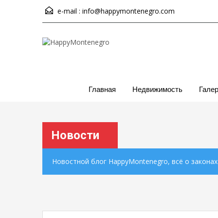
e-mail :
info@happymontenegro.com
Главная
Недвижимость
Гале
Новости
Новостной блог HappyMontenegro, всё о закона