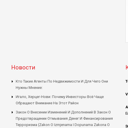
Новости
Кто Такие Агенты По Недвижимости И Для Чего Они
Т
Нужны Мнение:
V
Игало, Херцег-Нови: Почему Инвесторы Всё Чаще
Обращают Внимание На Этот Район
А
Закон О Внесении Изменений И Дополнений В Закон О
E
Предотвращении Отмывания Денег И Финансирования
Терроризма (Zakon O Izmjenama I Dopunama Zakona O
Э