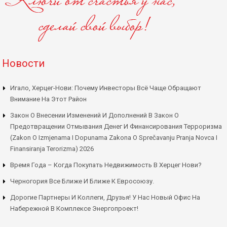
Новости
Игало, Херцег-Нови: Почему Инвесторы Всё Чаще Обращают
Внимание На Этот Район
Закон О Внесении Изменений И Дополнений В Закон О
Предотвращении Отмывания Денег И Финансирования Терроризма
(Zakon O Izmjenama I Dopunama Zakona O Sprečavanju Pranja Novca I
Finansiranja Terorizma) 2026
Время Года – Когда Покупать Недвижимость В Херцег Нови?
Черногория Все Ближе И Ближе К Евросоюзу.
Дорогие Партнеры И Коллеги, Друзья! У Нас Новый Офис На
Набережной В Комплексе Энергопроект!