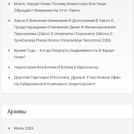
Игало, Херцег-Нови: Почему Инвесторы Всё Чаще
Обращают Внимание На Этот Район
Закон О Внесении Изменений И Дополнений В Закон О
Предотвращении Отмывания Денег И Финансирования
Терроризма (Zakon O Izmjenama I Dopunama Zakona O
Sprečavanju Pranja Novca I Finansiranja Terorizma) 2026
Время Года – Когда Покупать Недвижимость В Херцег
Нови?
Черногория Все Ближе И Ближе К Евросоюзу.
Дорогие Партнеры И Коллеги, Друзья! У Нас Новый Офис
На Набережной В Комплексе Энергопроект!
Архивы
Июнь 2026