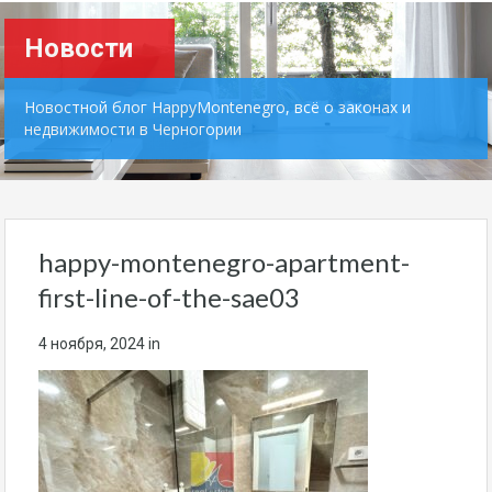
Новости
Новостной блог HappyMontenegro, всё о законах и
недвижимости в Черногории
happy-montenegro-apartment-
first-line-of-the-sae03
4 ноября, 2024
in