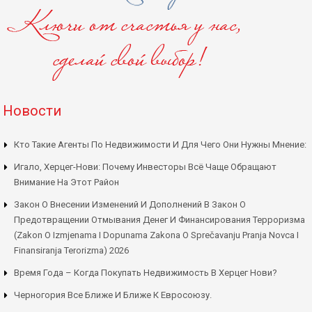
Новости
Кто Такие Агенты По Недвижимости И Для Чего Они Нужны Мнение:
Игало, Херцег-Нови: Почему Инвесторы Всё Чаще Обращают
Внимание На Этот Район
Закон О Внесении Изменений И Дополнений В Закон О
Предотвращении Отмывания Денег И Финансирования Терроризма
(Zakon O Izmjenama I Dopunama Zakona O Sprečavanju Pranja Novca I
Finansiranja Terorizma) 2026
Время Года – Когда Покупать Недвижимость В Херцег Нови?
Черногория Все Ближе И Ближе К Евросоюзу.