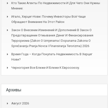
Кто Такие Агенты По Недвижимости И Для Чего Они Нужны
Мнение:
Игало, Херцег-Нови: Почему Инвесторы Всё Чаще
Обращают Внимание На Этот Район
Закон О Внесении Изменений И Дополнений В Закон О
Предотвращении Отмывания Денег И Финансирования
Терроризма (Zakon O Izmjenama I Dopunama Zakona O
Sprečavanju Pranja Novca I Finansiranja Terorizma) 2026
Время Года – Когда Покупать Недвижимость В Херцег
Нови?
Черногория Все Ближе И Ближе К Евросоюзу.
Архивы
Август 2026