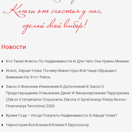
Новости
Кто Такие Агенты По Недвижимости И Для Чего Они Нужны Мнение:
Игало, Херцег-Нови: Почему Инвесторы Всё Чаще Обращают
Внимание На Этот Район
Закон О Внесении Изменений И Дополнений В Закон О
Предотвращении Отмывания Денег И Финансирования Терроризма
(Zakon O Izmjenama I Dopunama Zakona O Sprečavanju Pranja Novca I
Finansiranja Terorizma) 2026
Время Года – Когда Покупать Недвижимость В Херцег Нови?
Черногория Все Ближе И Ближе К Евросоюзу.