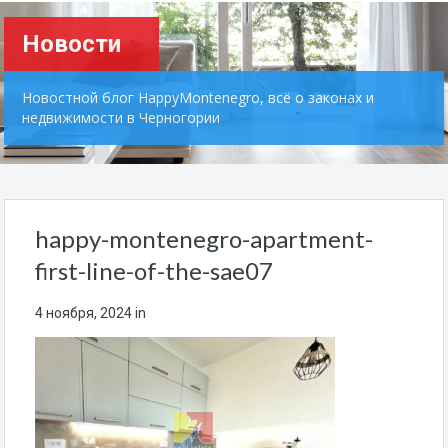
Новости
Новостной блог HappyMontenegro, всё о законах и
недвижимости в Черногории
happy-montenegro-apartment-
first-line-of-the-sae07
4 ноября, 2024
in