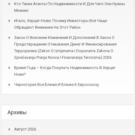
Кто Такие Агенты По Недвижимости И Для Чего Они Нужны
Мнение:
Игало, Херцег-Нови: Почему Инвесторы Всё Чаще
Обращают Внимание На Этот Район
Закон О Внесении Изменений И Дополнений В Закон О
Предотвращении Отмывания Денег И Финансирования
Терроризма (Zakon O Izmjenama I Dopunama Zakona O
Sprečavanju Pranja Novca I Finansiranja Terorizma) 2026
Время Года – Когда Покупать Недвижимость В Херцег
Нови?
Черногория Все Ближе И Ближе К Евросоюзу.
Архивы
Август 2026